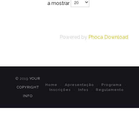
a mostrar
Powered by
Phoca Download
© 2019
YOUR
Home
Apresentação
Programa
COPYRIGHT
Inscrições
Infos
Regulamento
INFO